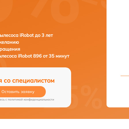
ылесоса iRobot до 3 лет
 желанию
бращения
ылесоса
iRobot 896 от 35 минут
я со специалистом
Оставить заявку
есь c
политикой конфиденциальности