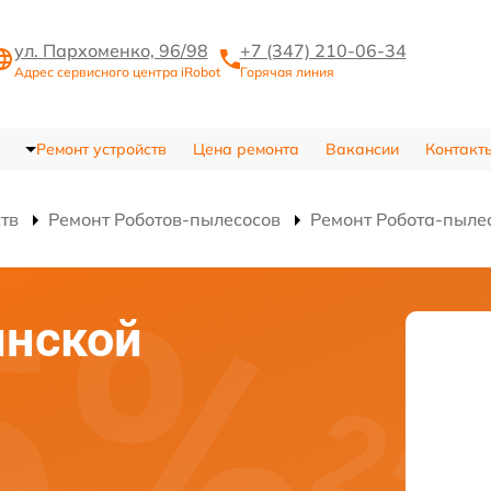
ул. Пархоменко, 96/98
+7 (347) 210-06-34
Адрес сервисного центра iRobot
Горячая линия
Ремонт устройств
Цена ремонта
Вакансии
Контакт
ств
Ремонт Роботов-пылесосов
Ремонт Робота-пыле
инской