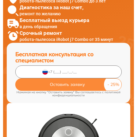
робота-пылесоса iRobot j7 Combo до 3 лет
Диагностика за наш счет,
ремонт по желанию
Бесплатный выезд курьера
в день обращения
Срочный ремонт
робота-пылесоса iRobot j7 Combo от 35 минут
Бесплатная консультация со
специалистом
Оставить заявку
Нажимая на кнопку "Оставить заявку" Вы соглашаетесь c
политикой
конфиденциальности