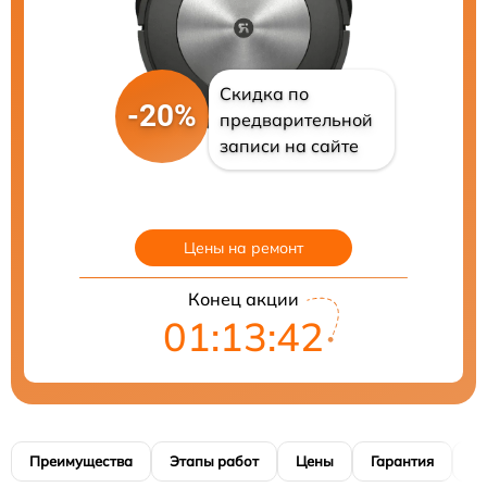
Скидка по
-20%
предварительной
записи на сайте
Цены на ремонт
Конец акции
01:13:41
Преимущества
Этапы работ
Цены
Гарантия
М